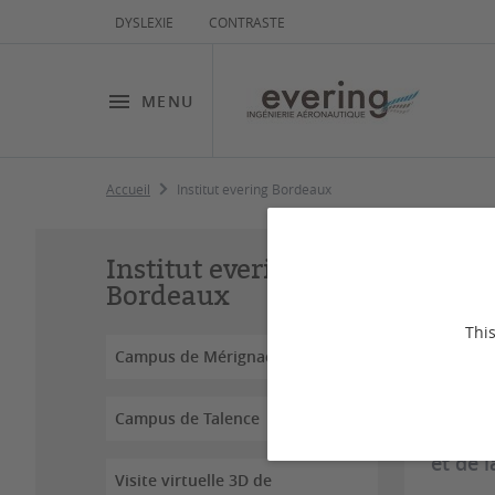
DYSLEXIE
CONTRASTE
MENU
Accueil
Institut evering Bordeaux
In
Institut evering
Bordeaux
This
Campus de Mérignac
Campus de Talence
Everin
et de 
Visite virtuelle 3D de