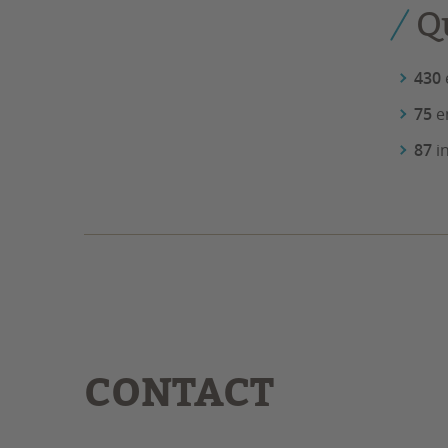
Q
430
75
e
87
in
CONTACT