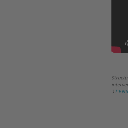
Structu
interve
à
l'EN