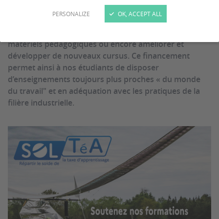
entreprises qui la soutiennent au travers de la taxe
PERSONALIZE
OK, ACCEPT ALL
d’apprentissage. Grâce à ce financement evering peut
moderniser ses installations, acquérir de nouveaux
matériels pédagogiques ou encore améliorer et
développer de nouveaux cursus. Ce financement
permet ainsi à nos étudiants de disposer
d’enseignements toujours plus proches « du monde
du travail" et en adéquation avec les pratiques de la
filière industrielle.