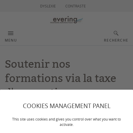
DYSLEXIE
CONTRASTE
MENU
RECHERCHE
Soutenir nos
formations via la taxe
d'apprentissage
COOKIES MANAGEMENT PANEL
Dernière mise à jour :
le 28/05/2026
This site uses cookies and gives you control over what you want to
activate.
L’institut evering remercie chaleureusement toutes les