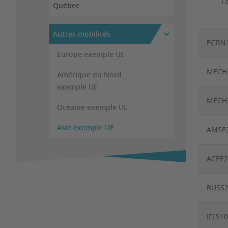
C
Québec
Autres mobilités
EGRN
Europe exemple UE
MECH
Amérique du Nord
exemple UE
MECH
Océanie exemple UE
Asie exemple UE
AMSE
ACEE2
BUSS
IFLS1