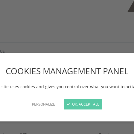
 UE
ie exemple UE
COOKIES MANAGEMENT PANEL
 site uses cookies and gives you control over what you want to acti
 mise à jour :
le 18/12/2023
PERSONALIZE
OK, ACCEPT ALL
OREA University - Corée du