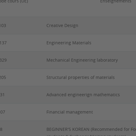
ode cours (UE)
Enseignements
103
Creative Design
137
Engineering Materials
329
Mechanical Engineering laboratory
205
Structural properties of materials
31
Advanced engineerign mathematics
207
Financial management
08
BEGINNER'S KOREAN (Recommended for For