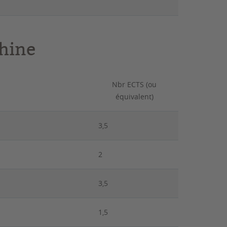
Chine
Nbr ECTS (ou
équivalent)
3,5
2
3,5
1,5