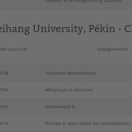
students & Exchange/Visiting students)
eihang University, Pékin - 
ode cours (UE)
Enseignements
312B
Structures aéronautiques
070A
Mécanique et vibrations
0150
Automatique B
011A
Principe et applications des turboréacteurs