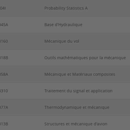
04I
Probability Statistics A
045A
Base d'Hydraulique
3160
Mécanique du vol
318B
Outils mathématiques pour la mécanique
058A
Mécanique et Matériaux composites
3310
Traitement du signal et application
077A
Thermodynamique et mécanique
313B
Structures et mécanique d'avion