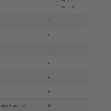
Nbr ECTS (ou
équivalent)
2
6
2
6
6
6
eign Graduate
6