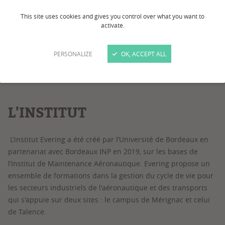
This site uses cookies and gives you control over what you want to
activate.
1
/
4
PERSONALIZE
OK, ACCEPT ALL
L'INSTITUT
L’institut Evering a été créé par l’Université de Bordeaux en
partenariat avec Bordeaux INP en 2019, sur les bases de
l’Institut de Maintenance Aéronautique. Evering propose un
ensemble de formations dans la gestion du cycle de vie pour
les secteurs industriels de l'aéronautique et des transports
qui s'appuie sur deux sites : le campus de Mérignac et celui
de Talence.