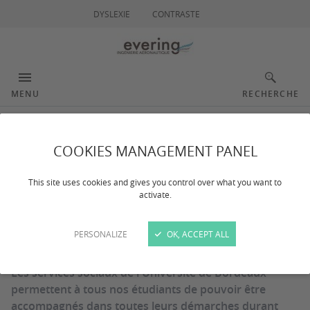
DYSLEXIE
CONTRASTE
MENU
RECHERCHE
Dispositifs d'aide aux
COOKIES MANAGEMENT PANEL
étudiants
This site uses cookies and gives you control over what you want to
activate.
Dernière mise à jour :
le 27/02/2025
PERSONALIZE
OK, ACCEPT ALL
Les services sociaux de l'Université de Bordeaux
permettent à tous nos étudiants de pouvoir être
accompagnés dans toutes leurs démarches durant