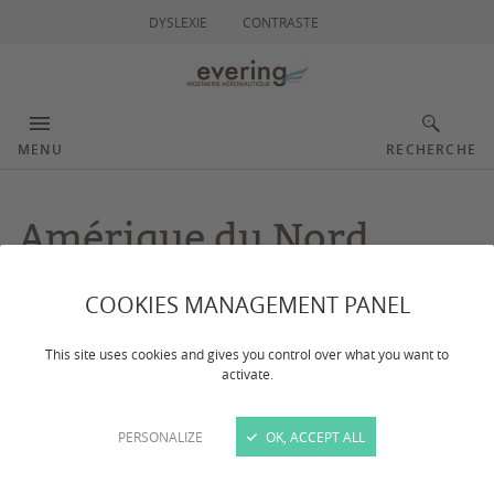
DYSLEXIE
CONTRASTE
MENU
RECHERCHE
Amérique du Nord
exemple UE
COOKIES MANAGEMENT PANEL
This site uses cookies and gives you control over what you want to
Dernière mise à jour :
le 18/12/2023
activate.
Northern Arizona University -
PERSONALIZE
OK, ACCEPT ALL
Etats-Unis