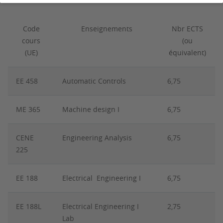
Code
Enseignements
Nbr ECTS
cours
(ou
(UE)
équivalent)
EE 458
Automatic Controls
6,75
ME 365
Machine design I
6,75
CENE
Engineering Analysis
6,75
225
EE 188
Electrical Engineering I
6,75
EE 188L
Electrical Engineering I
2,75
Lab