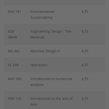
ENV 181
Environmental
6,75
Sustainability
EGR
Engineering Design : The
6,75
386W
Methods
ME 465
Machine Design II
6,75
EE 348
Hydraulics
6,75
MAT 362
Introduction to numerical
6,75
analysis
ARH 143
Introduction to the arts of
6,75
Asia