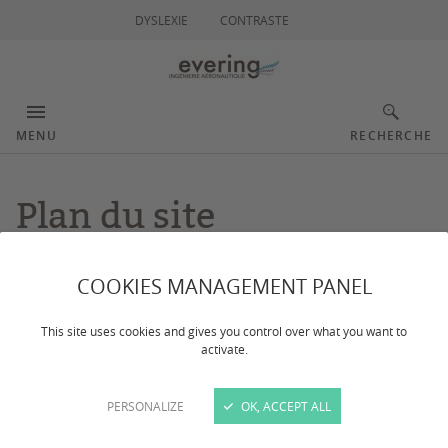
DYSLEXIE
CONTRASTE
MENU
RECHERCHE
Plan du site
COOKIES MANAGEMENT PANEL
Accueil
This site uses cookies and gives you control over what you want to
Institut evering Bordeaux
activate.
Campus de Mérignac
PERSONALIZE
OK, ACCEPT ALL
Campus de Talence