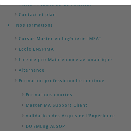
Visite virtuelle 3D de l'institut
Contact et plan
Nos formations
Cursus Master en Ingénierie IMSAT
École ENSPIMA
Licence pro Maintenance aéronautique
Alternance
Formation professionnelle continue
Formations courtes
Master MA Support Client
Validation des Acquis de l'Expérience
DUI/MEng AESOP