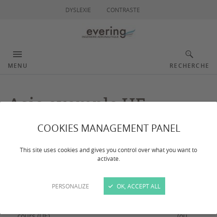
DYSLEXIE
CONTRASTE
MENU
RECHERCHE
Asie exemple UE
COOKIES MANAGEMENT PANEL
Dernière mise à jour :
le 18/12/2023
This site uses cookies and gives you control over what you want to
activate.
KOREA University - Corée du Sud
PERSONALIZE
OK, ACCEPT ALL
Code
Enseignements
Nbr ECTS
cours (UE)
(ou