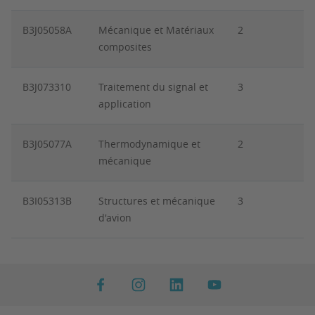
B3J05058A
Mécanique et Matériaux
2
composites
B3J073310
Traitement du signal et
3
application
B3J05077A
Thermodynamique et
2
mécanique
B3I05313B
Structures et mécanique
3
d'avion