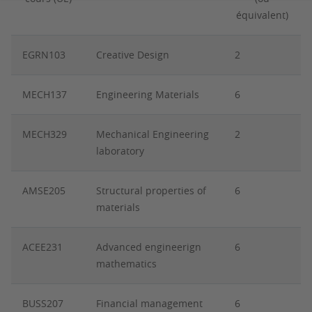
équivalent)
EGRN103
Creative Design
2
MECH137
Engineering Materials
6
MECH329
Mechanical Engineering
2
laboratory
AMSE205
Structural properties of
6
materials
ACEE231
Advanced engineerign
6
mathematics
BUSS207
Financial management
6