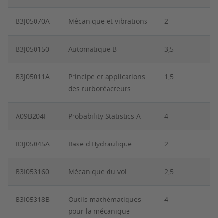
B3J05070A
Mécanique et vibrations
2
B3J050150
Automatique B
3,5
B3J05011A
Principe et applications
1,5
des turboréacteurs
A09B204I
Probability Statistics A
4
B3J05045A
Base d'Hydraulique
2
B3I053160
Mécanique du vol
2,5
B3I05318B
Outils mathématiques
4
pour la mécanique