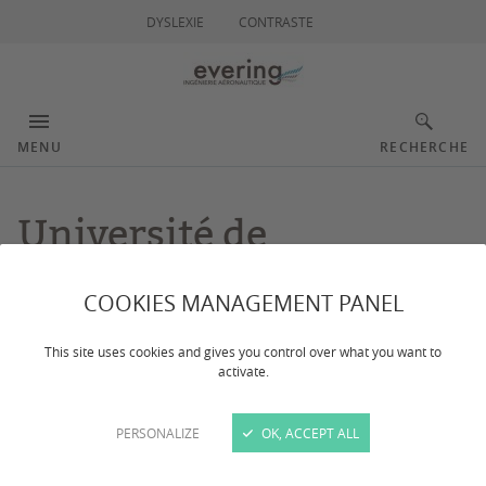
DYSLEXIE
CONTRASTE
MENU
RECHERCHE
Université de
Cincinnati
COOKIES MANAGEMENT PANEL
This site uses cookies and gives you control over what you want to
Dernière mise à jour :
le 15/05/2024
activate.
L’Université de Cincinnati est classée 64 parmi les
PERSONALIZE
OK, ACCEPT ALL
meilleures universités publiques aux Etats-Unis.
Nommée "une des meilleures universités nationales",