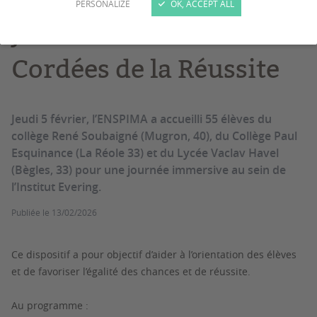
PERSONALIZE
OK, ACCEPT ALL
Journée nationale des
Cordées de la Réussite
Jeudi 5 février, l’ENSPIMA a accueilli 55 élèves du
collège René Soubaigné (Mugron, 40), du Collège Paul
Esquinance (La Réole 33) et du Lycée Vaclav Havel
(Bègles, 33) pour une journée immersive au sein de
l’Institut Evering.
Publiée le
13/02/2026
Ce dispositif a pour objectif d’aider à l’orientation des élèves
et de favoriser l’égalité des chances et de réussite.
Au programme :