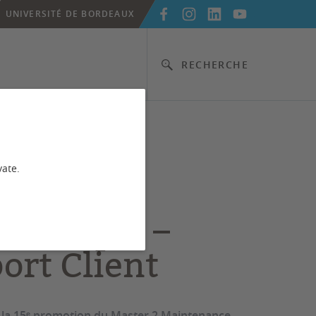
UNIVERSITÉ DE BORDEAUX
RECHERCHE
er 2
vate.
tenance
nautique –
ort Client
 la 15ᵉ promotion du Master 2 Maintenance