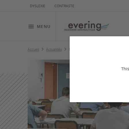
DYSLEXIE
CONTRASTE
MENU
Accueil
Actualités
Master 2 Maintenance Aéronautique –
This