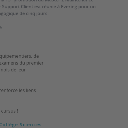
 Support Client est réunie à Evering pour un
gogique de cinq jours.
26
équipementiers, de
s examens du premier
mois de leur
enforce les liens
 cursus !
Collège Sciences