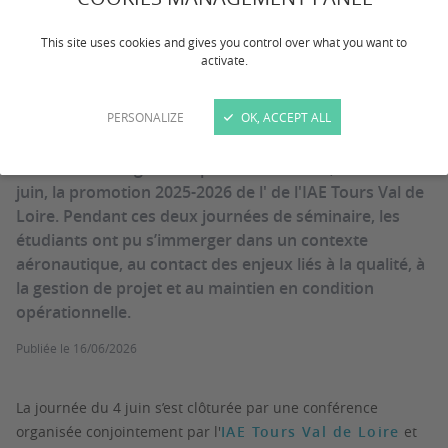
Serious Game-
This site uses cookies and gives you control over what you want to
activate.
Conférence "risques"
PERSONALIZE
OK, ACCEPT ALL
L'institut evering a eu le plaisir d'accueillir, les 4 et 5
juin, la promotion 2025-2026 de l' de l'IAE Tours Val de
Loire. Pendant ces deux journées de séminaire, les
étudiants ont pu s’immerger dans un contexte
aéronautique, au contact des enjeux liés à la qualité, à
la gestion de projet et au maintien en condition
opérationnelle.
Publiée le
16/06/2026
La journée du 4 juin s’est clôturée par une conférence
organisée conjointement par l'
IAE Tours Val de Loire
et