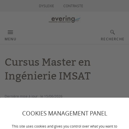
DYSLEXIE
CONTRASTE
MENU
RECHERCHE
Cursus Master en
Ingénierie IMSAT
Dernière mise à jour :
le 15/06/2026
CONTACTS
COOKIES MANAGEMENT PANEL
This site uses cookies and gives you control over what you want to