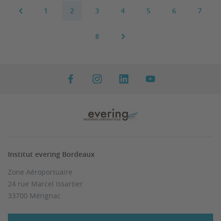
1
2
3
4
5
6
7
8
Institut evering Bordeaux
Zone Aéroportuaire
24 rue Marcel Issartier
33700 Mérignac